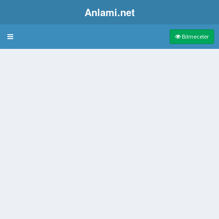
Anlami.net
Bulmaca
Bilmeceler
z
sı