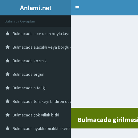
Anlami.net
Bulmaca
Bulmaca Cevapları
Bulmacada ince uzun boylu kişi
Bulmacada alacaklı veya borçlu olma durumu
Bulmacada kozmik
Bulmacada ergün
Bulmacada niteliği
Bulmacada tehlikeyi bildiren düzenek
Bulmacada çok yılluk bitki
Bulmacada girilmesi
Bulmacada ayakkabıcılıkta kenar düzeltmek için kullanılan alet