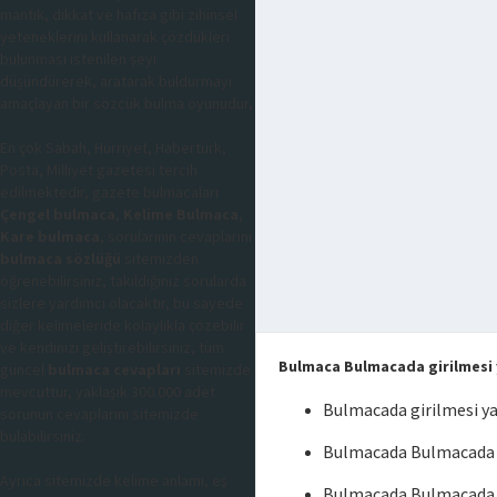
mantık, dikkat ve hafıza gibi zihinsel
yeteneklerini kullanarak çözdükleri
bulunması istenilen şeyi
düşündürerek, aratarak buldurmayı
amaçlayan bir sözcük bulma oyunudur,
En çok Sabah, Hürriyet, Habertürk,
Posta, Milliyet gazetesi tercih
edilmektedir, gazete bulmacaları
Çengel bulmaca
,
Kelime Bulmaca
,
Kare bulmaca
, sorularının cevaplarını
bulmaca sözlüğü
sitemizden
öğrenebilirsiniz, takıldığınız sorularda
sizlere yardımcı olacaktır, bu sayede
diğer kelimeleride kolaylıkla çözebilir
ve kendinizi geliştirebilirsiniz, tüm
Bulmaca Bulmacada girilmesi 
güncel
bulmaca cevapları
sitemizde
mevcuttur, yaklaşık 300.000 adet
Bulmacada girilmesi y
sorunun cevaplarını sitemizde
bulabilirsiniz.
Bulmacada Bulmacada gi
Ayrıca sitemizde kelime anlamı, eş
Bulmacada Bulmacada g