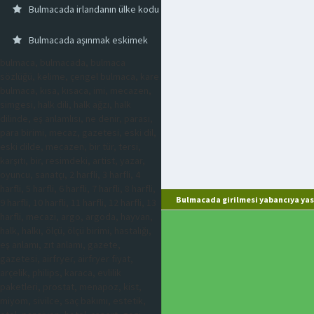
Bulmacada irlandanın ülke kodu
Bulmacada aşınmak eskimek
bulmaca, bulmacada, bulmaca
sözlüğü, kelime, çengel bulmaca, kare
bulmaca, kısa, kısaca, imi, mecazen,
simgesi, halk dili, halk ağzı, halk
dilinde, eş anlamlısı, ne denir, parası,
para birimi, mecaz, gazetesi, eski dil,
eski dilde, mecazen, bir tür, tersi,
karşıtı, bir, resimdeki, artist, yazar,
oyuncu, sanatçı, 2 harfli, 3 harfli, 4
harfli, 5 harfli, 6 harfli, 7 harfli, 8 harfli,
Bulmacada girilmesi yabancıya yas
9 harfli, 10 harfli, 11 harfli, 12 harfli, 13
harfli, mecazi, argo, argoda, hayvan,
halk, halkı, ölçü, ölçü birimi, hastalığı,
eş anlamı, zıt anlamı, gazete,
gazetesi, airfryer, airfryer fiyat,
arçelik, philips, karaca, evlilik
paketleri, prostat, menapoz, kist,
miyom, sivilce, saç bakımı, estetik,