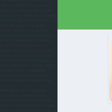
otel, pansiyon, hotel, resort, gezi,
tatil, ets, tatilbudur, moda, kadın,
makyaj, kozmetik, kıyafet, güzellik,
yemek tarifleri, kadın, genç kız, evlilik,
nişan, balo, cep telefonu, iphone,
samsung, maskara, ruj, doğum,
hamilelik, güneş kremi, ağrı kesici
krem, farmasi, avon, huncalife, para
kazanma, sağlık, abiye, iç çamaşırı,
güzellik sırları, makyaj önerileri,
katalog, ürünler, saç bakım ürünleri,
oteller, tatil, apart, hotel, gezi, cafe,
pastane, tatlı, gurme, kebap, para,
kripto, bebek, çocuk, hamile, doğum,
gebelik, parfüm, ruj,
Bulmaca
cevaplarına kolayca ulaşmak için
arama kutusunda sorunuzu yazınız.
Bulmaca
; gazete ve dergilerin
yayınladıkları eklerinde bulunan
özellikle haftasonlarının vazgeçilmez
eğlencesi olan Kare bulmaca, Çengel
bulmaca, sudoku şeklindeki zeka,