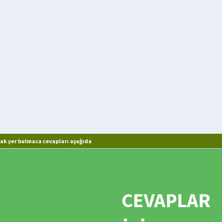
ak yer bulmaca cevapları aşağıda
CEVAPLAR