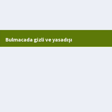
altosu
Bulmacada gizli ve yasadışı