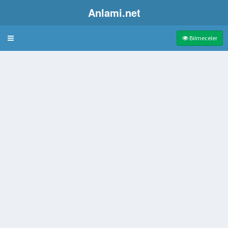
Anlami.net
Bulmaca
Bilmeceler
klık
kunmuş kumaş
 arasındaki yer