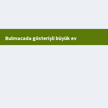
ı
er
Bulmacada gösterişli büyük ev