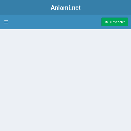
Anlami.net
Bulmaca
Bilmeceler
al karakteristiği
ğlanan toplantı
ü