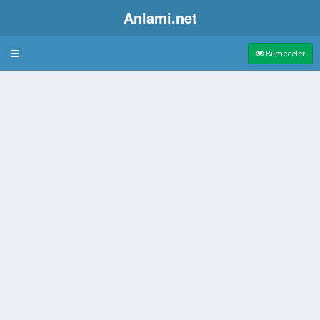
Anlami.net
Bulmaca
Bilmeceler
n silah
la oluşan ani nefes alımı
arla