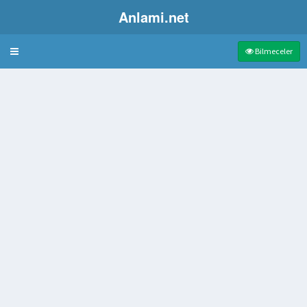
Anlami.net
Bulmaca
Bilmeceler
mızı renkte bir ağaçcık
 dağlar