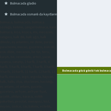
Bulmacada gladio
Bulmacada osmanlı da kayıtların saklandığı yer
bulmaca, bulmacada, bulmaca
sözlüğü, kelime, çengel bulmaca, kare
bulmaca, kısa, kısaca, imi, mecazen,
simgesi, halk dili, halk ağzı, halk
dilinde, eş anlamlısı, ne denir, parası,
para birimi, mecaz, gazetesi, eski dil,
eski dilde, mecazen, bir tür, tersi,
karşıtı, bir, resimdeki, artist, yazar,
oyuncu, sanatçı, 2 harfli, 3 harfli, 4
harfli, 5 harfli, 6 harfli, 7 harfli, 8 harfli,
Bulmacada gözü gönlü tok bulmaca
9 harfli, 10 harfli, 11 harfli, 12 harfli, 13
harfli, mecazi, argo, argoda, hayvan,
halk, halkı, ölçü, ölçü birimi, hastalığı,
eş anlamı, zıt anlamı, gazete,
gazetesi, airfryer, airfryer fiyat,
arçelik, philips, karaca, evlilik
paketleri, prostat, menapoz, kist,
miyom, sivilce, saç bakımı, estetik,