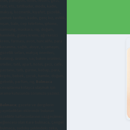
otel, pansiyon, hotel, resort, gezi,
tatil, ets, tatilbudur, moda, kadın,
makyaj, kozmetik, kıyafet, güzellik,
yemek tarifleri, kadın, genç kız, evlilik,
nişan, balo, cep telefonu, iphone,
samsung, maskara, ruj, doğum,
hamilelik, güneş kremi, ağrı kesici
krem, farmasi, avon, huncalife, para
kazanma, sağlık, abiye, iç çamaşırı,
güzellik sırları, makyaj önerileri,
katalog, ürünler, saç bakım ürünleri,
oteller, tatil, apart, hotel, gezi, cafe,
pastane, tatlı, gurme, kebap, para,
kripto, bebek, çocuk, hamile, doğum,
gebelik, parfüm, ruj,
Bulmaca
cevaplarına kolayca ulaşmak için
arama kutusunda sorunuzu yazınız.
Bulmaca
; gazete ve dergilerin
yayınladıkları eklerinde bulunan
özellikle haftasonlarının vazgeçilmez
eğlencesi olan Kare bulmaca, Çengel
bulmaca, sudoku şeklindeki zeka,