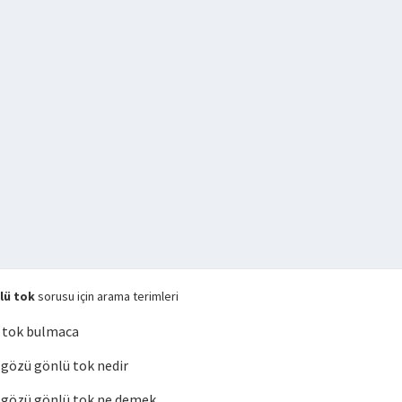
lü tok
sorusu için arama terimleri
 tok bulmaca
gözü gönlü tok nedir
gözü gönlü tok ne demek