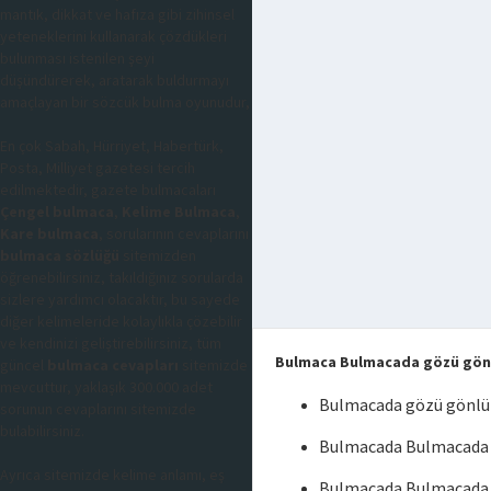
mantık, dikkat ve hafıza gibi zihinsel
yeteneklerini kullanarak çözdükleri
bulunması istenilen şeyi
düşündürerek, aratarak buldurmayı
amaçlayan bir sözcük bulma oyunudur,
En çok Sabah, Hürriyet, Habertürk,
Posta, Milliyet gazetesi tercih
edilmektedir, gazete bulmacaları
Çengel bulmaca
,
Kelime Bulmaca
,
Kare bulmaca
, sorularının cevaplarını
bulmaca sözlüğü
sitemizden
öğrenebilirsiniz, takıldığınız sorularda
sizlere yardımcı olacaktır, bu sayede
diğer kelimeleride kolaylıkla çözebilir
ve kendinizi geliştirebilirsiniz, tüm
Bulmaca Bulmacada gözü gön
güncel
bulmaca cevapları
sitemizde
mevcuttur, yaklaşık 300.000 adet
Bulmacada gözü gönlü
sorunun cevaplarını sitemizde
bulabilirsiniz.
Bulmacada Bulmacada 
Ayrıca sitemizde kelime anlamı, eş
Bulmacada Bulmacada 