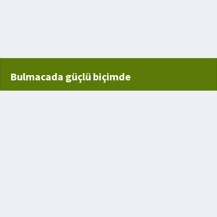
irmek
Bulmacada güçlü biçimde