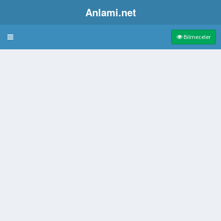
Anlami.net
Bulmaca
Bilmeceler
çekilmiş eşya