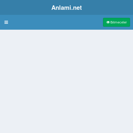
Anlami.net
Bulmaca
Bilmeceler
i
addesi