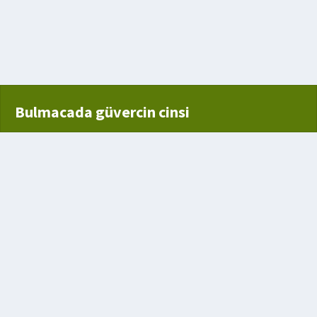
k
Bulmacada güvercin cinsi