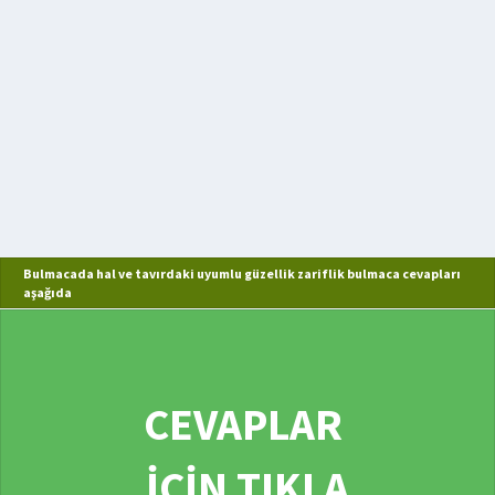
Bulmacada hal ve tavırdaki uyumlu güzellik zariflik bulmaca cevapları
aşağıda
CEVAPLAR
İÇİN TIKLA