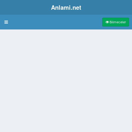
Anlami.net
Bulmaca
Bilmeceler
 Atarak Devirme Oyunu
nı Oynadığı Arabeskçi