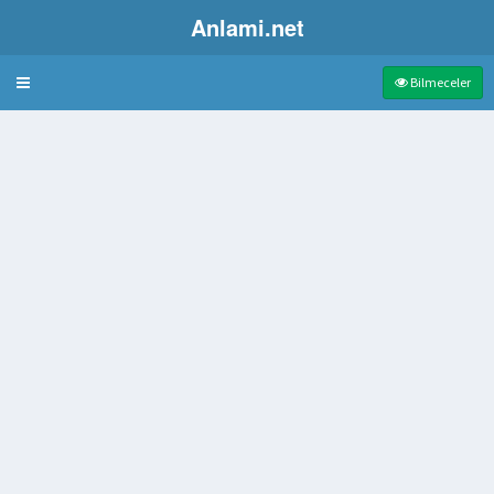
Anlami.net
Bulmaca
Bilmeceler
anı
 yığını
ceviz içi
kıdemli diplomat