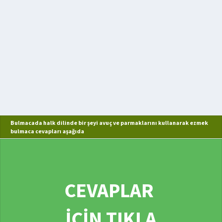
Bulmacada halk dilinde bir şeyi avuç ve parmaklarını kullanarak ezmek
bulmaca cevapları aşağıda
CEVAPLAR
İÇİN TIKLA