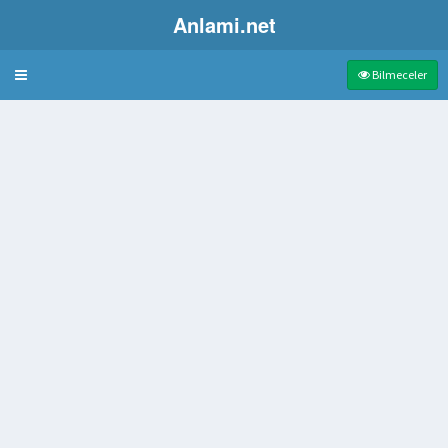
Anlami.net
Bulmaca
Bilmeceler
tkisi veya katkısı olan kimse
erek oynanan şans oyunlarının genel adı
 şeyin para karşılığındaki eder paha