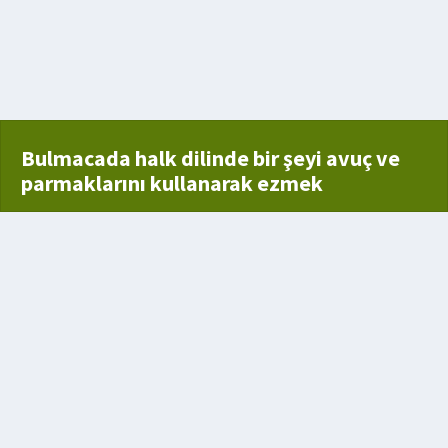
şe delik açmak için kullandığı alet
vuruş
Bulmacada halk dilinde bir şeyi avuç ve
parmaklarını kullanarak ezmek