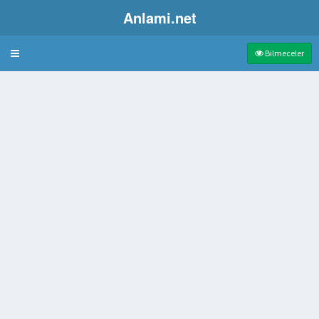
Anlami.net
Bulmaca
Bilmeceler
 olan bacak bölümü
il olan beyaz çiçekli bir ağaç
softan bir üstlük
 Bilinen Hastalık