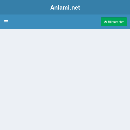
Anlami.net
Bulmaca
Bilmeceler
i
ge
çıkarma