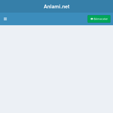
Anlami.net
Bulmaca
Bilmeceler
hava vermek için açılan baca