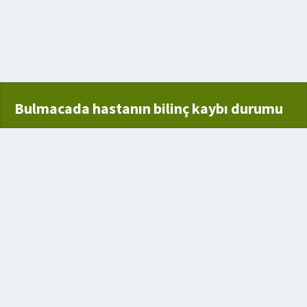
e mezunu
Bulmacada hastanın bilinç kaybı durumu