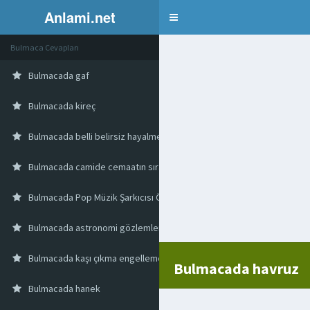
Anlami.net
Bulmaca
Bulmaca Cevapları
Bulmacada gaf
Bulmacada kireç
Bulmacada belli belirsiz hayalmeyal
Bulmacada camide cemaatın sırası
Bulmacada Pop Müzik Şarkıcısı Özgünün Soy İsmi
Bulmacada astronomi gözlemleri yapmak için stratosfere yerleştiril
Bulmacada kaşı çıkma engelleme
Bulmacada havruz
Bulmacada hanek