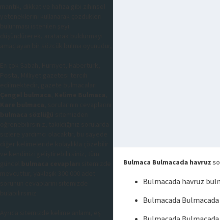
mantık, dikkat ve hafıza gibi zihinsel
yeteneklerini kullanarak çözdükleri
bulunması istenilen şeyi
düşündürerek, aratarak buldurmayı
amaçlayan bir sözcük bulma oyunudur,
En çok Sabah, Hürriyet, Habertürk,
Posta, Milliyet gazetesi tercih
edilmektedir, gazete bulmacaları
Çengel bulmaca
,
Kelime Bulmaca
,
Kare bulmaca
, sorularının cevaplarını
bulmaca sözlüğü
sitemizden
öğrenebilirsiniz, takıldığınız sorularda
sizlere yardımcı olacaktır, bu sayede
diğer kelimeleride kolaylıkla çözebilir
ve kendinizi geliştirebilirsiniz, tüm
Bulmaca Bulmacada havruz
sor
güncel
bulmaca cevapları
sitemizde
mevcuttur, yaklaşık 300.000 adet
Bulmacada havruz bul
sorunun cevaplarını sitemizde
bulabilirsiniz.
Bulmacada Bulmacada 
Ayrıca sitemizde kelime anlamı, eş
Bulmacada Bulmacada 