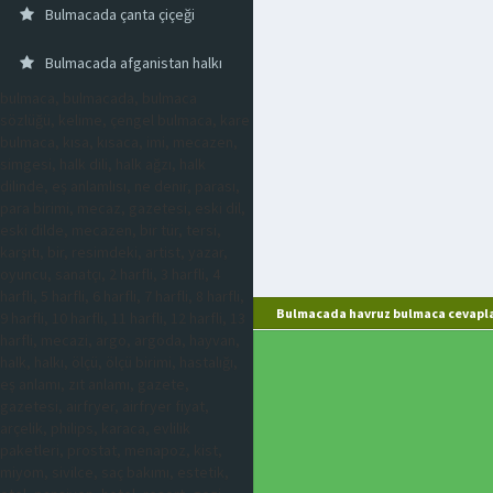
Bulmacada çanta çiçeği
Bulmacada afganistan halkı
bulmaca, bulmacada, bulmaca
sözlüğü, kelime, çengel bulmaca, kare
bulmaca, kısa, kısaca, imi, mecazen,
simgesi, halk dili, halk ağzı, halk
dilinde, eş anlamlısı, ne denir, parası,
para birimi, mecaz, gazetesi, eski dil,
eski dilde, mecazen, bir tür, tersi,
karşıtı, bir, resimdeki, artist, yazar,
oyuncu, sanatçı, 2 harfli, 3 harfli, 4
harfli, 5 harfli, 6 harfli, 7 harfli, 8 harfli,
Bulmacada havruz bulmaca cevapla
9 harfli, 10 harfli, 11 harfli, 12 harfli, 13
harfli, mecazi, argo, argoda, hayvan,
halk, halkı, ölçü, ölçü birimi, hastalığı,
eş anlamı, zıt anlamı, gazete,
gazetesi, airfryer, airfryer fiyat,
arçelik, philips, karaca, evlilik
paketleri, prostat, menapoz, kist,
miyom, sivilce, saç bakımı, estetik,