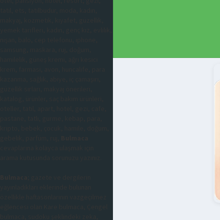
otel, pansiyon, hotel, resort, gezi,
tatil, ets, tatilbudur, moda, kadın,
makyaj, kozmetik, kıyafet, güzellik,
yemek tarifleri, kadın, genç kız, evlilik,
nişan, balo, cep telefonu, iphone,
samsung, maskara, ruj, doğum,
hamilelik, güneş kremi, ağrı kesici
krem, farmasi, avon, huncalife, para
kazanma, sağlık, abiye, iç çamaşırı,
güzellik sırları, makyaj önerileri,
katalog, ürünler, saç bakım ürünleri,
oteller, tatil, apart, hotel, gezi, cafe,
pastane, tatlı, gurme, kebap, para,
kripto, bebek, çocuk, hamile, doğum,
gebelik, parfüm, ruj,
Bulmaca
cevaplarına kolayca ulaşmak için
arama kutusunda sorunuzu yazınız.
Bulmaca
; gazete ve dergilerin
yayınladıkları eklerinde bulunan
özellikle haftasonlarının vazgeçilmez
eğlencesi olan Kare bulmaca, Çengel
bulmaca, sudoku şeklindeki zeka,