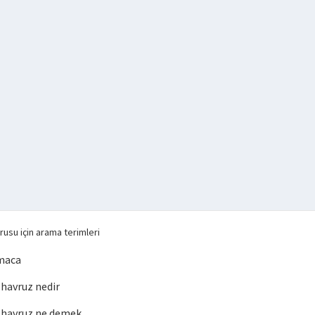
usu için arama terimleri
maca
havruz nedir
havruz ne demek