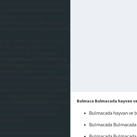
mantık, dikkat ve hafıza gibi zihinsel
yeteneklerini kullanarak çözdükleri
bulunması istenilen şeyi
düşündürerek, aratarak buldurmayı
amaçlayan bir sözcük bulma oyunudur,
En çok Sabah, Hürriyet, Habertürk,
Posta, Milliyet gazetesi tercih
edilmektedir, gazete bulmacaları
Çengel bulmaca
,
Kelime Bulmaca
,
Kare bulmaca
, sorularının cevaplarını
bulmaca sözlüğü
sitemizden
öğrenebilirsiniz, takıldığınız sorularda
sizlere yardımcı olacaktır, bu sayede
diğer kelimeleride kolaylıkla çözebilir
ve kendinizi geliştirebilirsiniz, tüm
Bulmaca Bulmacada hayvan ve 
güncel
bulmaca cevapları
sitemizde
mevcuttur, yaklaşık 300.000 adet
Bulmacada hayvan ve bi
sorunun cevaplarını sitemizde
bulabilirsiniz.
Bulmacada Bulmacada ha
Ayrıca sitemizde kelime anlamı, eş
Bulmacada Bulmacada h