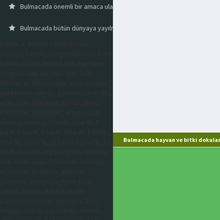
Bulmacada önemli bir amaca ulaşmak için kişinin kendisini kontrol et
Bulmacada bütün dünyaya yayılmış küçük yaprak böceği
bulmaca, bulmacada, bulmaca
sözlüğü, kelime, çengel bulmaca, kare
bulmaca, kısa, kısaca, imi, mecazen,
simgesi, halk dili, halk ağzı, halk
dilinde, eş anlamlısı, ne denir, parası,
para birimi, mecaz, gazetesi, eski dil,
eski dilde, mecazen, bir tür, tersi,
karşıtı, bir, resimdeki, artist, yazar,
oyuncu, sanatçı, 2 harfli, 3 harfli, 4
harfli, 5 harfli, 6 harfli, 7 harfli, 8 harfli,
Bulmacada hayvan ve bitki dokuları
9 harfli, 10 harfli, 11 harfli, 12 harfli, 13
harfli, mecazi, argo, argoda, hayvan,
halk, halkı, ölçü, ölçü birimi, hastalığı,
eş anlamı, zıt anlamı, gazete,
gazetesi, airfryer, airfryer fiyat,
arçelik, philips, karaca, evlilik
paketleri, prostat, menapoz, kist,
miyom, sivilce, saç bakımı, estetik,