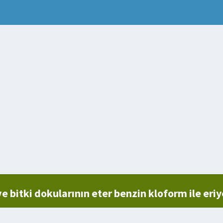
ış siper
 bitki dokularının eter benzin kloform ile eri