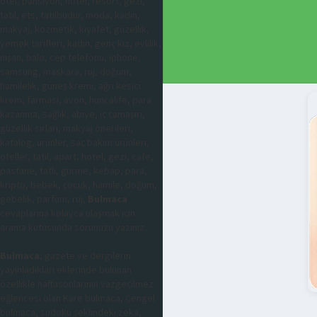
otel, pansiyon, hotel, resort, gezi,
tatil, ets, tatilbudur, moda, kadın,
makyaj, kozmetik, kıyafet, güzellik,
yemek tarifleri, kadın, genç kız, evlilik,
nişan, balo, cep telefonu, iphone,
samsung, maskara, ruj, doğum,
hamilelik, güneş kremi, ağrı kesici
krem, farmasi, avon, huncalife, para
kazanma, sağlık, abiye, iç çamaşırı,
güzellik sırları, makyaj önerileri,
katalog, ürünler, saç bakım ürünleri,
oteller, tatil, apart, hotel, gezi, cafe,
pastane, tatlı, gurme, kebap, para,
kripto, bebek, çocuk, hamile, doğum,
gebelik, parfüm, ruj,
Bulmaca
cevaplarına kolayca ulaşmak için
arama kutusunda sorunuzu yazınız.
Bulmaca
; gazete ve dergilerin
yayınladıkları eklerinde bulunan
özellikle haftasonlarının vazgeçilmez
eğlencesi olan Kare bulmaca, Çengel
bulmaca, sudoku şeklindeki zeka,