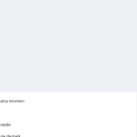
rama terimleri
 nedir
ü ne demek