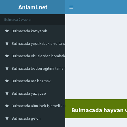
Anlami.net
Bulmaca
Bulmaca Cevapları
Bulmacada kazıyarak
Bulmacada yeşil kabuklu ve taneli bir bitki
Bulmacada obüslerden bombalardan korunmak için yerin altına kazılm
Bulmacada beden eğitimi tamamlanmış olan kahil
Bulmacada ara bozmak
Bulmacada yüz yüze
Bulmacada altın ipek işlemeli kumaş
Bulmacada hayvan ve
Bulmacada gelon