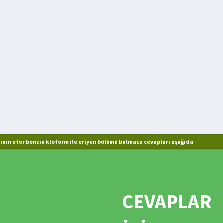
mesi
nın eter benzin kloform ile eriyen bölümü bulmaca cevapları aşağıda
CEVAPLAR