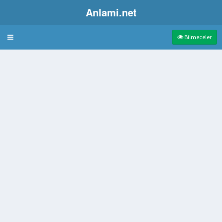
Anlami.net
Bulmaca
Bilmeceler
i kiremit renginde evcilleştirilmiş yaban kuşu
iflik
oyan kurul