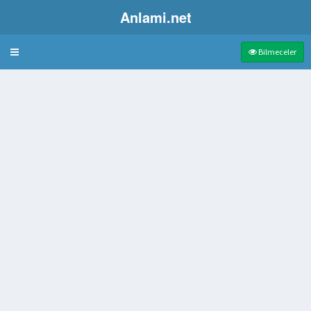
Anlami.net
Bulmaca
Bilmeceler
a da film tiyatro gösterisi
umu