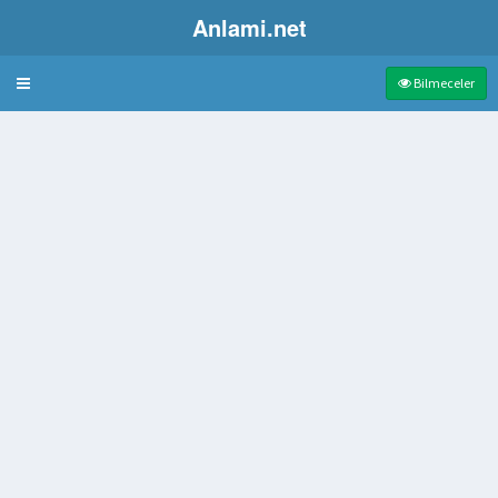
Anlami.net
Bulmaca
Bilmeceler
şya Satılan Çarşı
r ay