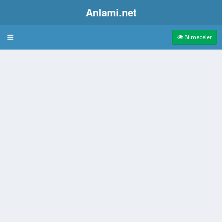
Anlami.net
Bulmaca
Bilmeceler
lik
a da pencere