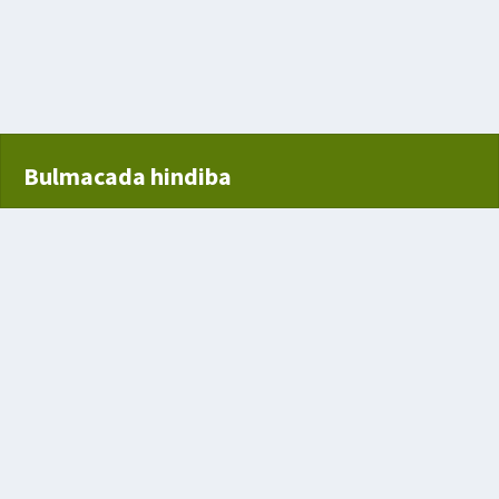
nlar Da Olan Yalan Türü
Bulmacada hindiba