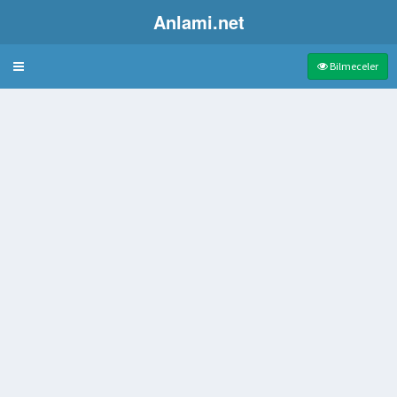
Anlami.net
Bulmaca
Bilmeceler
 iyilik
an şekerli posa
 sese çeviren araç