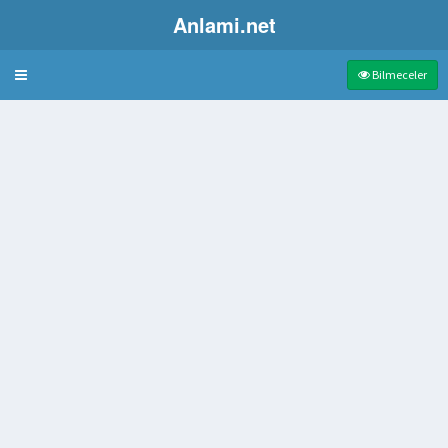
Anlami.net
Bulmaca
Bilmeceler
a
t karşıtı