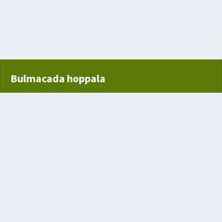
ya
ölçmeye yarayan aygıt
Bulmacada hoppala