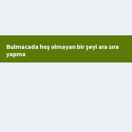
Bulmacada hoş olmayan bir şeyi ara sıra
yapma