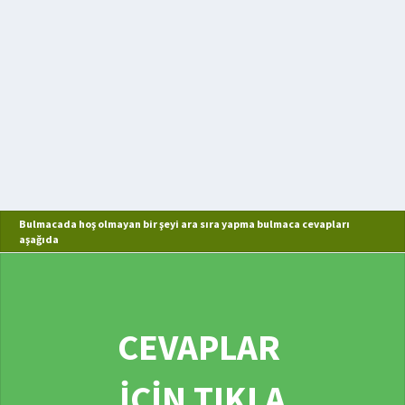
Bulmacada hoş olmayan bir şeyi ara sıra yapma bulmaca cevapları
aşağıda
CEVAPLAR
İÇİN TIKLA