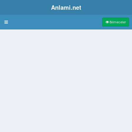
Anlami.net
Bulmaca
Bilmeceler
eleme
azmak Olan Kişi
nde olan