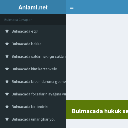
Anlami.net
Bulmaca
Bulmaca Cevapları
Bulmacada etçil
Bulmacada bakka
Bulmacada saldırmak için saklanılan yer
Bulmacada hint kertenkele
Bulmacada bitkin duruma gelmek
Bulmacada forsaların ayağına vurulan zincir
Bulmacada bir öndeki
Bulmacada hukuk se
Bulmacada umar çıkar yol