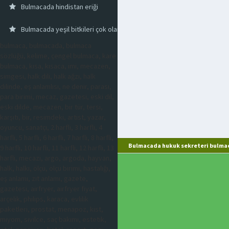
Bulmacada hindistan eriği
Bulmacada yeşil bitkileri çok olan yer
bulmaca, bulmacada, bulmaca
sözlüğü, kelime, çengel bulmaca, kare
bulmaca, kısa, kısaca, imi, mecazen,
simgesi, halk dili, halk ağzı, halk
dilinde, eş anlamlısı, ne denir, parası,
para birimi, mecaz, gazetesi, eski dil,
eski dilde, mecazen, bir tür, tersi,
karşıtı, bir, resimdeki, artist, yazar,
oyuncu, sanatçı, 2 harfli, 3 harfli, 4
harfli, 5 harfli, 6 harfli, 7 harfli, 8 harfli,
Bulmacada hukuk sekreteri bulmac
9 harfli, 10 harfli, 11 harfli, 12 harfli, 13
harfli, mecazi, argo, argoda, hayvan,
halk, halkı, ölçü, ölçü birimi, hastalığı,
eş anlamı, zıt anlamı, gazete,
gazetesi, airfryer, airfryer fiyat,
arçelik, philips, karaca, evlilik
paketleri, prostat, menapoz, kist,
miyom, sivilce, saç bakımı, estetik,