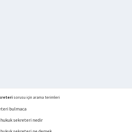
reteri
sorusu için arama terimleri
eteri bulmaca
ukuk sekreteri nedir
hukuk sekreteri ne demek