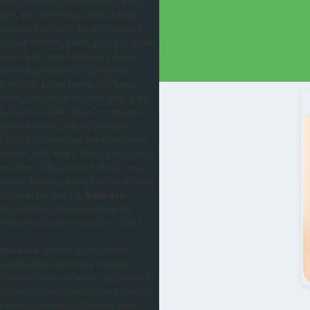
otel, pansiyon, hotel, resort, gezi,
tatil, ets, tatilbudur, moda, kadın,
makyaj, kozmetik, kıyafet, güzellik,
yemek tarifleri, kadın, genç kız, evlilik,
nişan, balo, cep telefonu, iphone,
samsung, maskara, ruj, doğum,
hamilelik, güneş kremi, ağrı kesici
krem, farmasi, avon, huncalife, para
kazanma, sağlık, abiye, iç çamaşırı,
güzellik sırları, makyaj önerileri,
katalog, ürünler, saç bakım ürünleri,
oteller, tatil, apart, hotel, gezi, cafe,
pastane, tatlı, gurme, kebap, para,
kripto, bebek, çocuk, hamile, doğum,
gebelik, parfüm, ruj,
Bulmaca
cevaplarına kolayca ulaşmak için
arama kutusunda sorunuzu yazınız.
Bulmaca
; gazete ve dergilerin
yayınladıkları eklerinde bulunan
özellikle haftasonlarının vazgeçilmez
eğlencesi olan Kare bulmaca, Çengel
bulmaca, sudoku şeklindeki zeka,