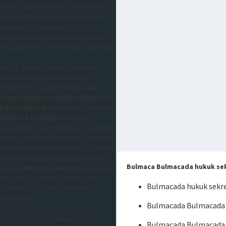
mantık, dikkat ve hafıza gibi zihinsel
yeteneklerini kullanarak çözdükleri
bulunması istenilen şeyi
düşündürerek, aratarak buldurmayı
amaçlayan bir sözcük bulma oyunudur,
En çok Sabah, Hürriyet, Habertürk,
Posta, Milliyet gazetesi tercih
edilmektedir, gazete bulmacaları
Çengel bulmaca
,
Kelime Bulmaca
,
Kare bulmaca
, sorularının cevaplarını
bulmaca sözlüğü
sitemizden
öğrenebilirsiniz, takıldığınız sorularda
sizlere yardımcı olacaktır, bu sayede
diğer kelimeleride kolaylıkla çözebilir
ve kendinizi geliştirebilirsiniz, tüm
Bulmaca Bulmacada hukuk sek
güncel
bulmaca cevapları
sitemizde
mevcuttur, yaklaşık 300.000 adet
Bulmacada hukuk sekr
sorunun cevaplarını sitemizde
bulabilirsiniz.
Bulmacada Bulmacada h
Ayrıca sitemizde kelime anlamı, eş
Bulmacada Bulmacada 