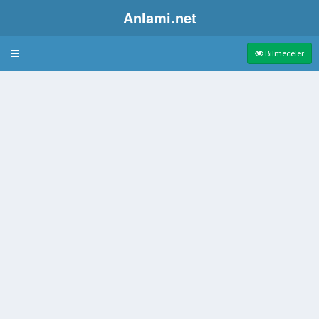
Anlami.net
Bulmaca
Bilmeceler
tiği gelir
tara