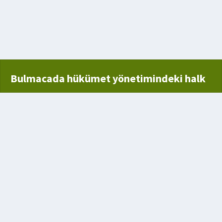
misi
Bulmacada hükümet yönetimindeki halk