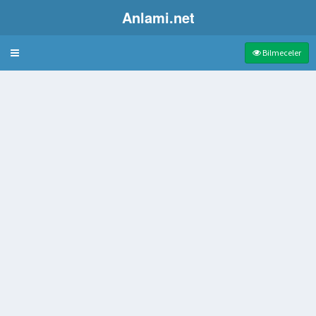
Anlami.net
Bulmaca
Bilmeceler
kraç
r