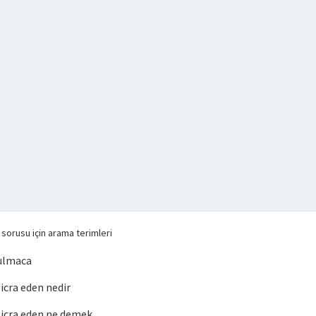
sorusu için arama terimleri
bulmaca
cra eden nedir
icra eden ne demek