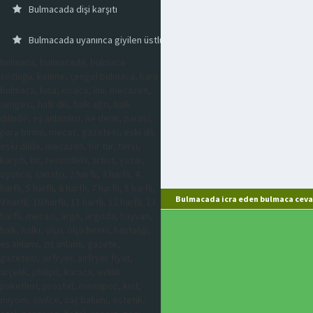
Bulmacada dişi karşıtı
Bulmacada uyanınca giyilen üstlük
bulmaca, bulmacada, bulmaca
sözlüğü, kelime, çengel bulmaca, kare
bulmaca, kısa, kısaca, imi, mecazen,
simgesi, halk dili, halk ağzı, halk
dilinde, eş anlamlısı, ne denir, parası,
para birimi, mecaz, gazetesi, eski dil,
eski dilde, mecazen, bir tür, tersi,
karşıtı, bir, resimdeki, artist, yazar,
oyuncu, sanatçı, 2 harfli, 3 harfli, 4
harfli, 5 harfli, 6 harfli, 7 harfli, 8 harfli,
Bulmacada icra eden bulmaca ceva
9 harfli, 10 harfli, 11 harfli, 12 harfli, 13
harfli, mecazi, argo, argoda, hayvan,
halk, halkı, ölçü, ölçü birimi, hastalığı,
eş anlamı, zıt anlamı, gazete,
gazetesi, airfryer, airfryer fiyat,
arçelik, philips, karaca, evlilik
paketleri, prostat, menapoz, kist,
miyom, sivilce, saç bakımı, estetik,