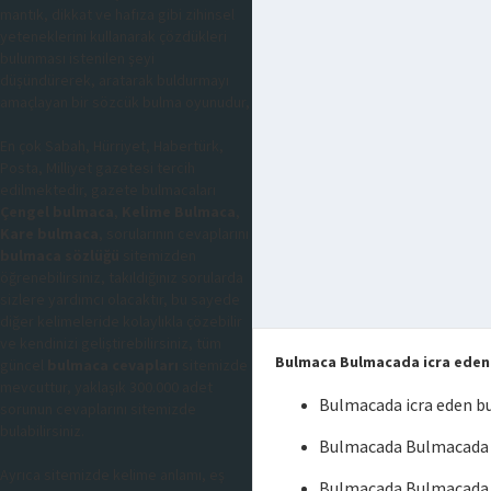
mantık, dikkat ve hafıza gibi zihinsel
yeteneklerini kullanarak çözdükleri
bulunması istenilen şeyi
düşündürerek, aratarak buldurmayı
amaçlayan bir sözcük bulma oyunudur,
En çok Sabah, Hürriyet, Habertürk,
Posta, Milliyet gazetesi tercih
edilmektedir, gazete bulmacaları
Çengel bulmaca
,
Kelime Bulmaca
,
Kare bulmaca
, sorularının cevaplarını
bulmaca sözlüğü
sitemizden
öğrenebilirsiniz, takıldığınız sorularda
sizlere yardımcı olacaktır, bu sayede
diğer kelimeleride kolaylıkla çözebilir
ve kendinizi geliştirebilirsiniz, tüm
Bulmaca Bulmacada icra eden
güncel
bulmaca cevapları
sitemizde
mevcuttur, yaklaşık 300.000 adet
Bulmacada icra eden 
sorunun cevaplarını sitemizde
bulabilirsiniz.
Bulmacada Bulmacada i
Ayrıca sitemizde kelime anlamı, eş
Bulmacada Bulmacada 