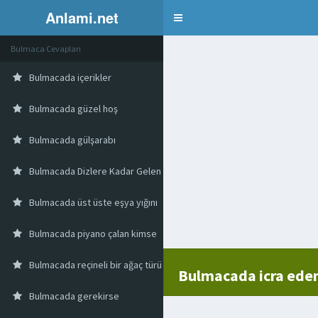
Anlami.net
Bulmaca
Bulmaca Cevapları
Bulmacada içerikler
Bulmacada güzel hoş
Bulmacada gülşarabı
Bulmacada Dizlere Kadar Gelen Dar Ve Kısa Pantolon
Bulmacada üst üste eşya yığını
Bulmacada piyano çalan kimse
Bulmacada reçineli bir ağaç türü
Bulmacada icra ede
Bulmacada gerekirse