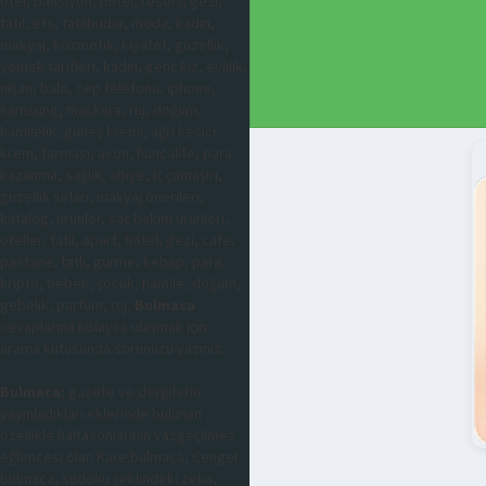
otel, pansiyon, hotel, resort, gezi,
tatil, ets, tatilbudur, moda, kadın,
makyaj, kozmetik, kıyafet, güzellik,
yemek tarifleri, kadın, genç kız, evlilik,
nişan, balo, cep telefonu, iphone,
samsung, maskara, ruj, doğum,
hamilelik, güneş kremi, ağrı kesici
krem, farmasi, avon, huncalife, para
kazanma, sağlık, abiye, iç çamaşırı,
güzellik sırları, makyaj önerileri,
katalog, ürünler, saç bakım ürünleri,
oteller, tatil, apart, hotel, gezi, cafe,
pastane, tatlı, gurme, kebap, para,
kripto, bebek, çocuk, hamile, doğum,
gebelik, parfüm, ruj,
Bulmaca
cevaplarına kolayca ulaşmak için
arama kutusunda sorunuzu yazınız.
Bulmaca
; gazete ve dergilerin
yayınladıkları eklerinde bulunan
özellikle haftasonlarının vazgeçilmez
eğlencesi olan Kare bulmaca, Çengel
bulmaca, sudoku şeklindeki zeka,