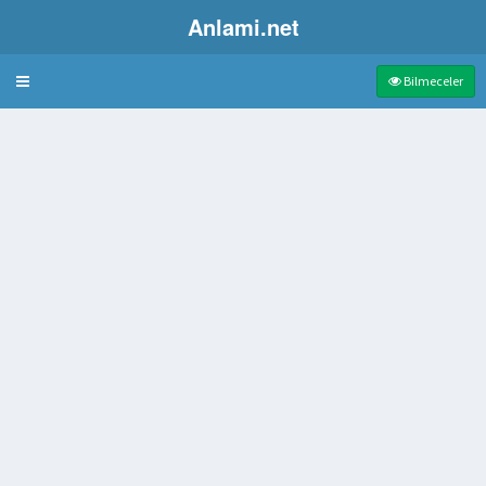
Anlami.net
Bulmaca
Bilmeceler
ümü
cek haber
 yanı
lan Afrika Ülkesi