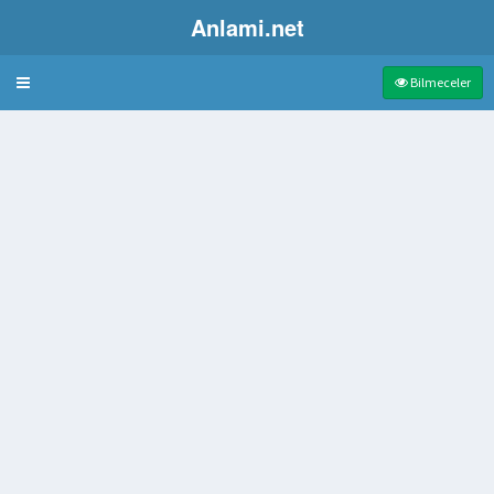
Anlami.net
Bulmaca
Bilmeceler
zın
eney çubuğu