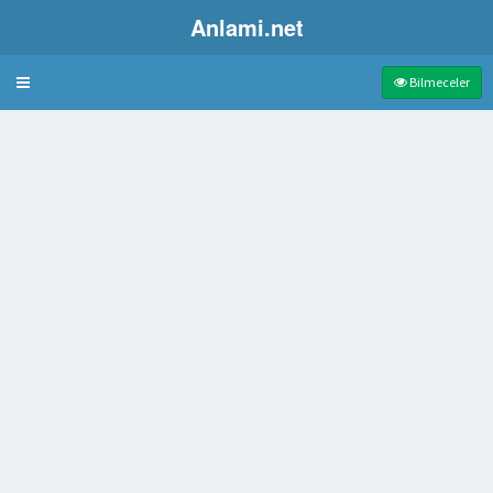
Anlami.net
Bulmaca
Bilmeceler
sı
 tahta