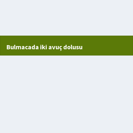
n
Bulmacada iki avuç dolusu