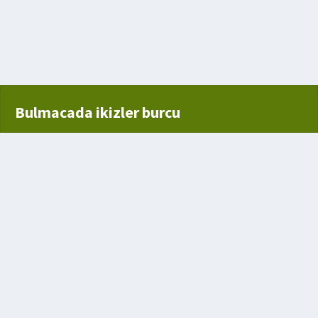
üm türü
Bulmacada ikizler burcu