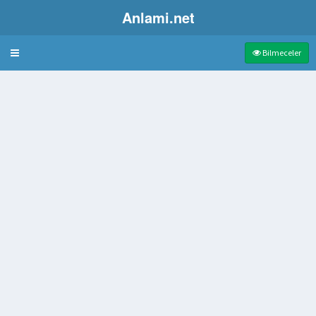
Anlami.net
Bulmaca
Bilmeceler
eke
n ad