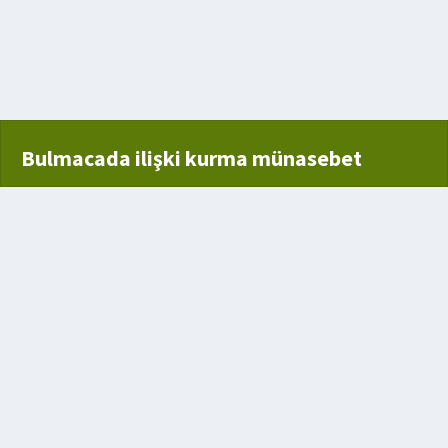
tma
lar
Bulmacada ilişki kurma münasebet