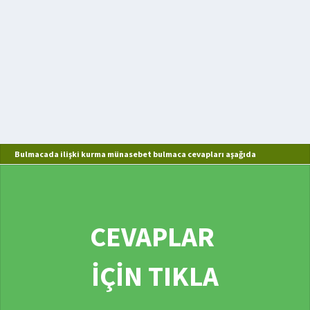
Bulmacada ilişki kurma münasebet bulmaca cevapları aşağıda
CEVAPLAR
İÇİN TIKLA