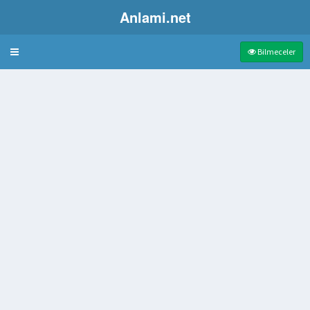
Anlami.net
Bulmaca
Bilmeceler
n
erde zırhlı kule