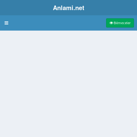
Anlami.net
Bulmaca
Bilmeceler
ale
yatçı