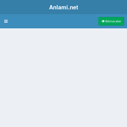
Anlami.net
Bulmaca
Bilmeceler
 olma durumu
üzenek
düzeltmek için kullanılan alet