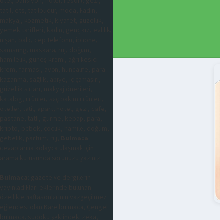
otel, pansiyon, hotel, resort, gezi,
tatil, ets, tatilbudur, moda, kadın,
makyaj, kozmetik, kıyafet, güzellik,
yemek tarifleri, kadın, genç kız, evlilik,
nişan, balo, cep telefonu, iphone,
samsung, maskara, ruj, doğum,
hamilelik, güneş kremi, ağrı kesici
krem, farmasi, avon, huncalife, para
kazanma, sağlık, abiye, iç çamaşırı,
güzellik sırları, makyaj önerileri,
katalog, ürünler, saç bakım ürünleri,
oteller, tatil, apart, hotel, gezi, cafe,
pastane, tatlı, gurme, kebap, para,
kripto, bebek, çocuk, hamile, doğum,
gebelik, parfüm, ruj,
Bulmaca
cevaplarına kolayca ulaşmak için
arama kutusunda sorunuzu yazınız.
Bulmaca
; gazete ve dergilerin
yayınladıkları eklerinde bulunan
özellikle haftasonlarının vazgeçilmez
eğlencesi olan Kare bulmaca, Çengel
bulmaca, sudoku şeklindeki zeka,