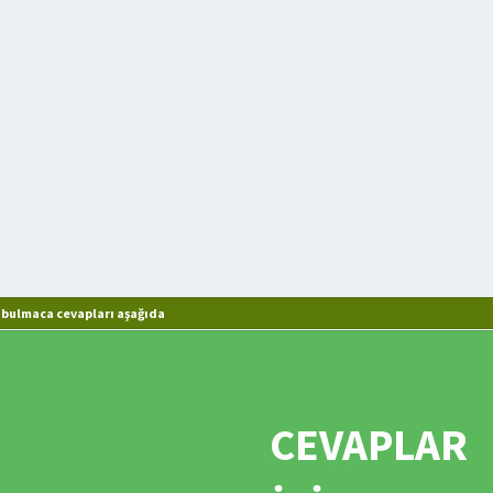
k bulmaca cevapları aşağıda
CEVAPLAR