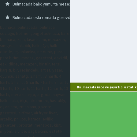
Bulmacada balık yumurta mezesi
Bulmacada eski romada görevden ayrılmış flamen
bulmaca, bulmacada, bulmaca
sözlüğü, kelime, çengel bulmaca, kare
bulmaca, kısa, kısaca, imi, mecazen,
simgesi, halk dili, halk ağzı, halk
dilinde, eş anlamlısı, ne denir, parası,
para birimi, mecaz, gazetesi, eski dil,
eski dilde, mecazen, bir tür, tersi,
karşıtı, bir, resimdeki, artist, yazar,
oyuncu, sanatçı, 2 harfli, 3 harfli, 4
harfli, 5 harfli, 6 harfli, 7 harfli, 8 harfli,
Bulmacada ince ve şaşırtıcı ustalı
9 harfli, 10 harfli, 11 harfli, 12 harfli, 13
harfli, mecazi, argo, argoda, hayvan,
halk, halkı, ölçü, ölçü birimi, hastalığı,
eş anlamı, zıt anlamı, gazete,
gazetesi, airfryer, airfryer fiyat,
arçelik, philips, karaca, evlilik
paketleri, prostat, menapoz, kist,
miyom, sivilce, saç bakımı, estetik,