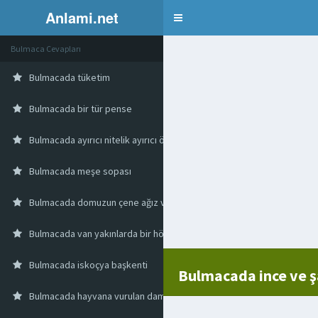
Anlami.net
Bulmaca
Bulmaca Cevapları
Bulmacada tüketim
Bulmacada bir tür pense
Bulmacada ayırıcı nitelik ayırıcı özellik
Bulmacada meşe sopası
Bulmacada domuzun çene ağız ve burun kısmı
Bulmacada van yakınlarda bir höyük
Bulmacada iskoçya başkenti
Bulmacada ince ve şa
Bulmacada hayvana vurulan damga