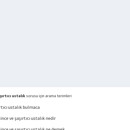
ırtıcı ustalık
sorusu için arama terimleri
rtıcı ustalık bulmaca
ce ve şaşırtıcı ustalık nedir
ce ve şaşırtıcı ustalık ne demek