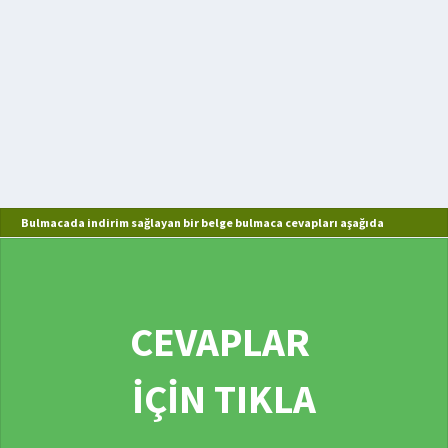
Bulmacada indirim sağlayan bir belge bulmaca cevapları aşağıda
CEVAPLAR
İÇİN TIKLA