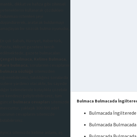
mantık, dikkat ve hafıza gibi zihinsel
yeteneklerini kullanarak çözdükleri
bulunması istenilen şeyi
düşündürerek, aratarak buldurmayı
amaçlayan bir sözcük bulma oyunudur,
En çok Sabah, Hürriyet, Habertürk,
Posta, Milliyet gazetesi tercih
edilmektedir, gazete bulmacaları
Çengel bulmaca
,
Kelime Bulmaca
,
Kare bulmaca
, sorularının cevaplarını
bulmaca sözlüğü
sitemizden
öğrenebilirsiniz, takıldığınız sorularda
sizlere yardımcı olacaktır, bu sayede
diğer kelimeleride kolaylıkla çözebilir
ve kendinizi geliştirebilirsiniz, tüm
Bulmaca Bulmacada İngilterede
güncel
bulmaca cevapları
sitemizde
mevcuttur, yaklaşık 300.000 adet
Bulmacada İngilterede 
sorunun cevaplarını sitemizde
bulabilirsiniz.
Bulmacada Bulmacada İn
Ayrıca sitemizde kelime anlamı, eş
Bulmacada Bulmacada İn