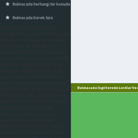
Bulmacada herhangi bir konuda yeni ve kişisel görüşlerle bezenmiş bi
Bulmacada börek türü
bulmaca, bulmacada, bulmaca
sözlüğü, kelime, çengel bulmaca, kare
bulmaca, kısa, kısaca, imi, mecazen,
simgesi, halk dili, halk ağzı, halk
dilinde, eş anlamlısı, ne denir, parası,
para birimi, mecaz, gazetesi, eski dil,
eski dilde, mecazen, bir tür, tersi,
karşıtı, bir, resimdeki, artist, yazar,
oyuncu, sanatçı, 2 harfli, 3 harfli, 4
harfli, 5 harfli, 6 harfli, 7 harfli, 8 harfli,
Bulmacada İngilterede Lordlar Ve A
9 harfli, 10 harfli, 11 harfli, 12 harfli, 13
harfli, mecazi, argo, argoda, hayvan,
halk, halkı, ölçü, ölçü birimi, hastalığı,
eş anlamı, zıt anlamı, gazete,
gazetesi, airfryer, airfryer fiyat,
arçelik, philips, karaca, evlilik
paketleri, prostat, menapoz, kist,
miyom, sivilce, saç bakımı, estetik,