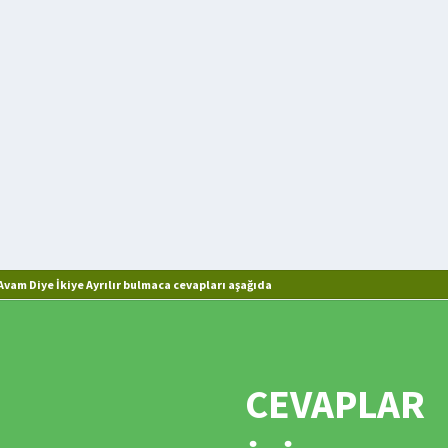
r anlatım içinde sunulan düzyazı
vam Diye İkiye Ayrılır bulmaca cevapları aşağıda
CEVAPLAR