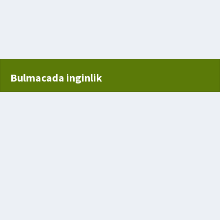
atmayan
en salgı
Bulmacada inginlik