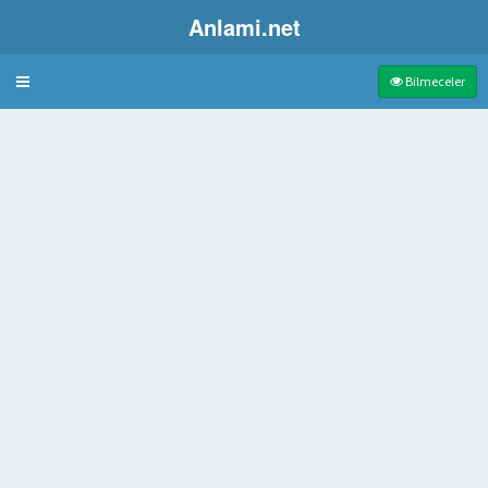
Anlami.net
Bulmaca
Bilmeceler
alı Börek