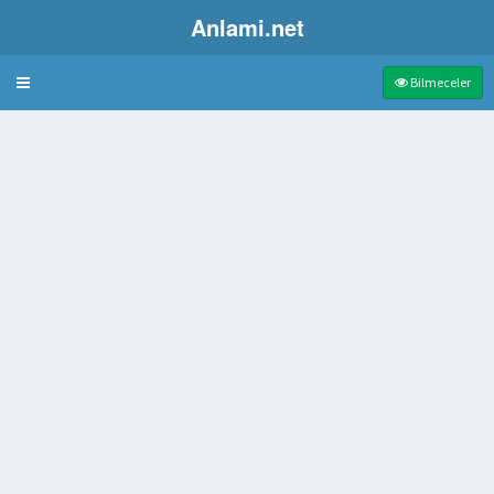
Anlami.net
Bulmaca
Bilmeceler
tçilerin tanrıçası