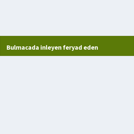
 ile döşeme
 süslü kemer
Bulmacada inleyen feryad eden