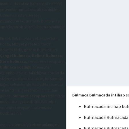
mantık, dikkat ve hafıza gibi zihinsel
yeteneklerini kullanarak çözdükleri
bulunması istenilen şeyi
düşündürerek, aratarak buldurmayı
amaçlayan bir sözcük bulma oyunudur,
En çok Sabah, Hürriyet, Habertürk,
Posta, Milliyet gazetesi tercih
edilmektedir, gazete bulmacaları
Çengel bulmaca
,
Kelime Bulmaca
,
Kare bulmaca
, sorularının cevaplarını
bulmaca sözlüğü
sitemizden
öğrenebilirsiniz, takıldığınız sorularda
sizlere yardımcı olacaktır, bu sayede
diğer kelimeleride kolaylıkla çözebilir
ve kendinizi geliştirebilirsiniz, tüm
Bulmaca Bulmacada intihap
so
güncel
bulmaca cevapları
sitemizde
mevcuttur, yaklaşık 300.000 adet
Bulmacada intihap bu
sorunun cevaplarını sitemizde
bulabilirsiniz.
Bulmacada Bulmacada i
Ayrıca sitemizde kelime anlamı, eş
Bulmacada Bulmacada 