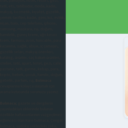
otel, pansiyon, hotel, resort, gezi,
tatil, ets, tatilbudur, moda, kadın,
makyaj, kozmetik, kıyafet, güzellik,
yemek tarifleri, kadın, genç kız, evlilik,
nişan, balo, cep telefonu, iphone,
samsung, maskara, ruj, doğum,
hamilelik, güneş kremi, ağrı kesici
krem, farmasi, avon, huncalife, para
kazanma, sağlık, abiye, iç çamaşırı,
güzellik sırları, makyaj önerileri,
katalog, ürünler, saç bakım ürünleri,
oteller, tatil, apart, hotel, gezi, cafe,
pastane, tatlı, gurme, kebap, para,
kripto, bebek, çocuk, hamile, doğum,
gebelik, parfüm, ruj,
Bulmaca
cevaplarına kolayca ulaşmak için
arama kutusunda sorunuzu yazınız.
Bulmaca
; gazete ve dergilerin
yayınladıkları eklerinde bulunan
özellikle haftasonlarının vazgeçilmez
eğlencesi olan Kare bulmaca, Çengel
bulmaca, sudoku şeklindeki zeka,