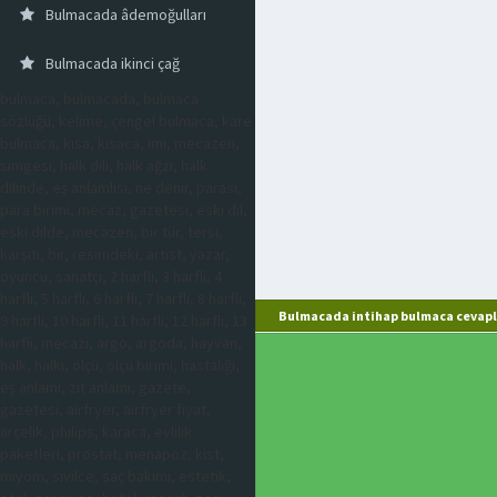
Bulmacada âdemoğulları
Bulmacada ikinci çağ
bulmaca, bulmacada, bulmaca
sözlüğü, kelime, çengel bulmaca, kare
bulmaca, kısa, kısaca, imi, mecazen,
simgesi, halk dili, halk ağzı, halk
dilinde, eş anlamlısı, ne denir, parası,
para birimi, mecaz, gazetesi, eski dil,
eski dilde, mecazen, bir tür, tersi,
karşıtı, bir, resimdeki, artist, yazar,
oyuncu, sanatçı, 2 harfli, 3 harfli, 4
harfli, 5 harfli, 6 harfli, 7 harfli, 8 harfli,
Bulmacada intihap bulmaca cevapl
9 harfli, 10 harfli, 11 harfli, 12 harfli, 13
harfli, mecazi, argo, argoda, hayvan,
halk, halkı, ölçü, ölçü birimi, hastalığı,
eş anlamı, zıt anlamı, gazete,
gazetesi, airfryer, airfryer fiyat,
arçelik, philips, karaca, evlilik
paketleri, prostat, menapoz, kist,
miyom, sivilce, saç bakımı, estetik,