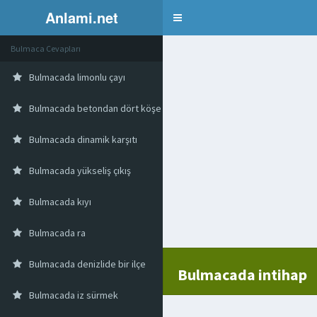
Anlami.net
Bulmaca
Bulmaca Cevapları
Bulmacada limonlu çayı
Bulmacada betondan dört köşe döşeme taşı
Bulmacada dinamik karşıtı
Bulmacada yükseliş çıkış
Bulmacada kıyı
Bulmacada ra
Bulmacada denizlide bir ilçe
Bulmacada intihap
Bulmacada iz sürmek