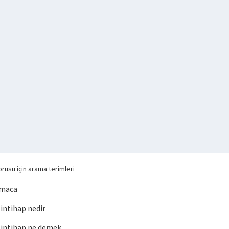
rusu için arama terimleri
lmaca
ntihap nedir
intihap ne demek