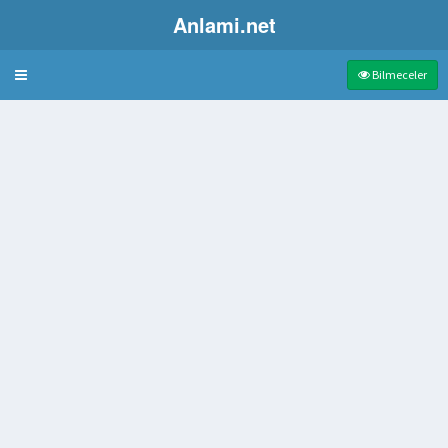
Anlami.net
Bulmaca
Bilmeceler
a Bulunan Asma Kat
harfli
esi
ri taneler