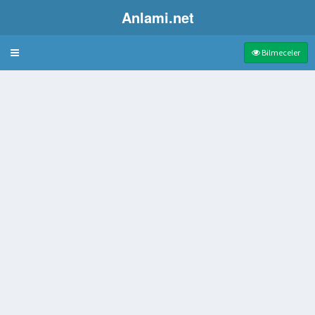
Anlami.net
Bulmaca
Bilmeceler
aleti
ı