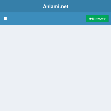
Anlami.net
Bulmaca
Bilmeceler
daki gaz
lemini belirten işaret