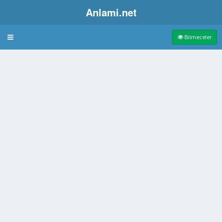
Anlami.net
Bulmaca
Bilmeceler
mı
En Çok Yapılan Bitkidir
 kaçıp tek başına yaşama