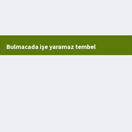
luk
Elde Edilen Siyah Sert Odun
n
Bulmacada işe yaramaz tembel